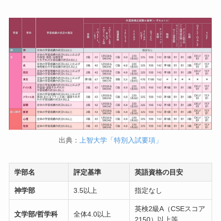
出典：
上智大学「特別入試要項」
学部名
評定基準
英語資格の目安
神学部
3.5以上
指定なし
英検2級A（CSEスコア
文学部/
哲学科
全体4.0以上
2150）以上等