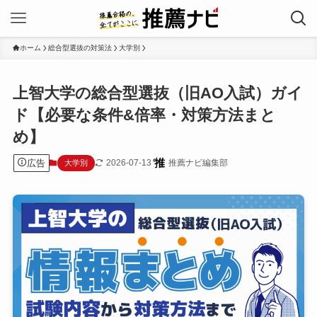
ホーム
総合型選抜の対策法
大学別
上智大学の総合型選抜（旧AO入試）ガイ
ド【必要な条件&倍率・対策方法まと
め】
広告
2026-07-13
推薦ナビ編集部
大学別