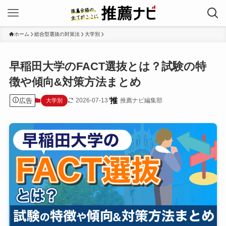
ホーム
総合型選抜の対策法
大学別
早稲田大学のFACT選抜とは？試験の特
徴や傾向&対策方法まとめ
広告
2026-07-13
推薦ナビ編集部
大学別