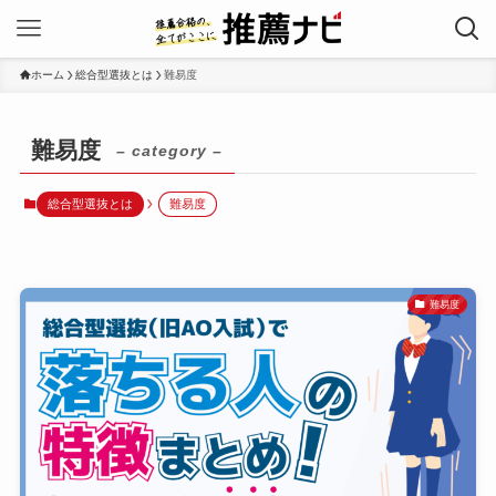
ホーム
総合型選抜とは
難易度
難易度
– category –
総合型選抜とは
難易度
難易度