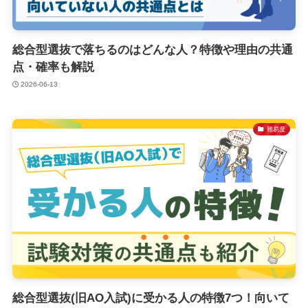
総合型選抜で落ちるのはどんな人？特徴や理由の共通
点・確率も解説
2026-06-13
難易度
総合型選抜(旧AO入試)に受かる人の特徴7つ！向いて