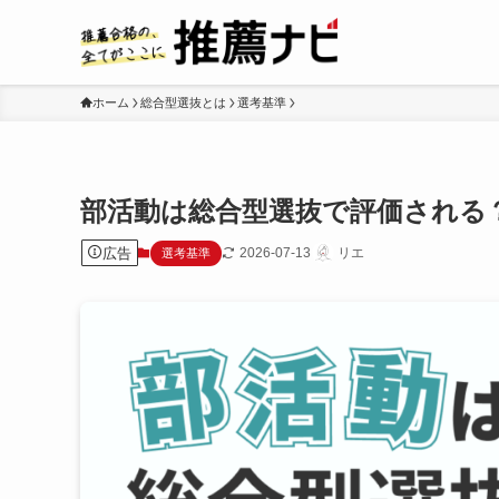
ホーム
総合型選抜とは
選考基準
部活動は総合型選抜で評価される
広告
2026-07-13
リエ
選考基準