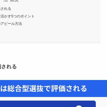
価される
活かす5つのポイント
のアピール方法
価される