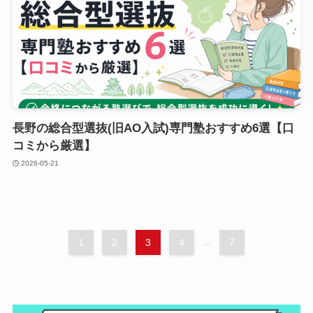
長野の総合型選抜(旧AO入試)専門塾おすすめ6選【口
コミから厳選】
2026-05-21
1
2
3
4
...
7