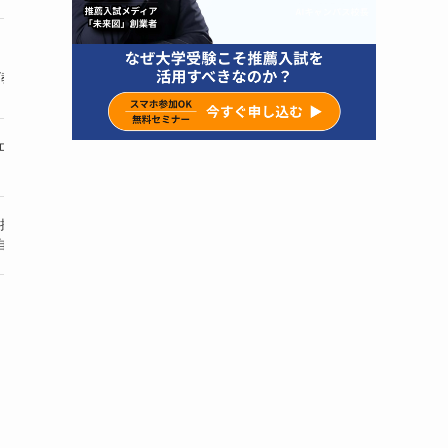
島根県内に
地域密着型で地元入試に精通
通塾
7教室以上を展開
多数の合格実績あり
・個別指
エリアで急成長中の
山陰エリアで教室拡大中
通塾
個別指導塾
多数の合格実績を持つ
・個別指
授業をしない」
難関大への合格者を
通塾
自学自習型の塾
多数輩出
・個別指
も