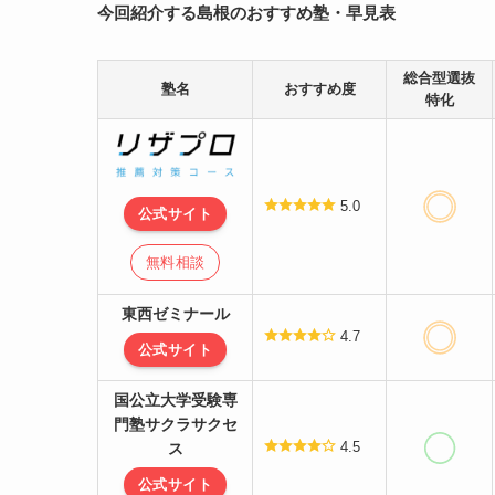
今回紹介する島根の
おすすめ
塾・早見表
総合型選抜
塾名
おすすめ度
特化
5.0
公式サイト
無料相談
東西ゼミナール
4.7
公式サイト
国公立大学受験専
門塾サクラサクセ
4.5
ス
公式サイト