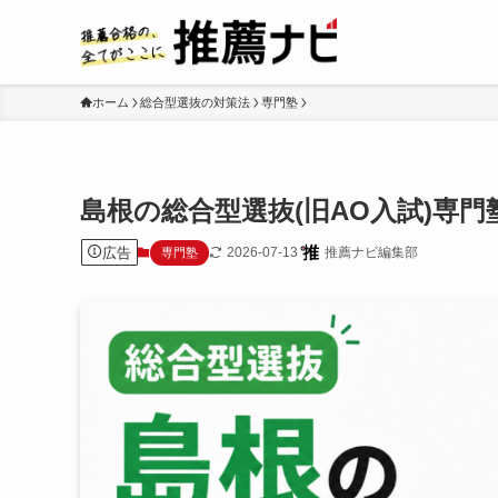
ホーム
総合型選抜の対策法
専門塾
島根の総合型選抜(旧AO入試)専
広告
2026-07-13
推薦ナビ編集部
専門塾