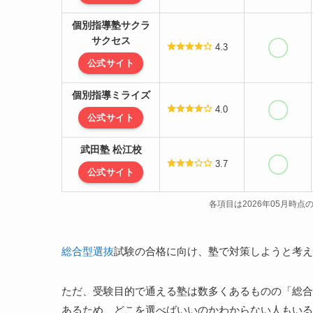
個別指導塾サクラ
サクセス
4.3
公式サイト
個別指導ミライズ
4.0
公式サイト
武田塾 松江校
3.7
公式サイト
各項目は2026年05月時
総合型選抜
試験の合格に向け、塾で対策しようと考え
ただ、受験目的で通える塾は数多くあるものの「総合
あるため、どこを選べばいいのかわからない人もいる