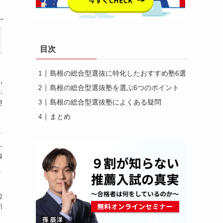
受講
特徴
実績
指導
目次
島根の総合型選抜に特化したおすすめ塾6選
を中心に志望校が
・第1/第2志望までの合格率92%
島根の総合型選抜塾を選ぶ6つのポイント
オンライ
る人材像へ適した
・年間1,000名以上の塾生を支援
・個別指
島根の総合型選抜塾によくある疑問
活動の実績が積める
・受講生の英検合格率91.4%
まとめ
ゼミサテライン
島根大医学科3名合格
通塾
映像授業を完備
難関国公立に多数実績
・個別/集
立大学特化の専門塾
島根県内に
通塾
習と個別指導を併用
複数教室を展開
・個別指