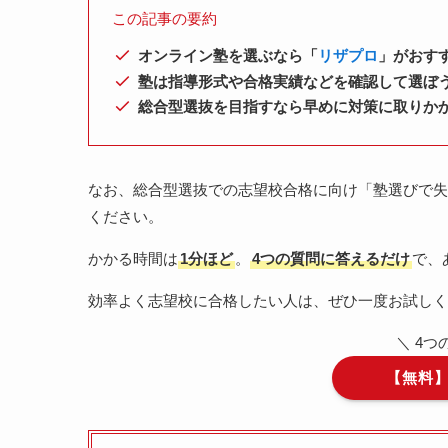
この記事の要約
オンライン塾を選ぶなら「
リザプロ
」がおす
塾は指導形式や合格実績などを確認して選ぼ
総合型選抜を目指すなら早めに対策に取りか
なお、総合型選抜での志望校合格に向け「塾選びで失
ください。
かかる時間は
1分ほど
。
4つの質問に答えるだけ
で、
効率よく志望校に合格したい人は、ぜひ一度お試しく
＼ 4
【無料