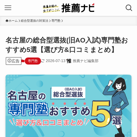
ホーム
総合型選抜の対策法
専門塾
名古屋の総合型選抜(旧AO入試)専門塾お
すすめ5選【選び方&口コミまとめ】
広告
2026-07-13
推薦ナビ編集部
専門塾