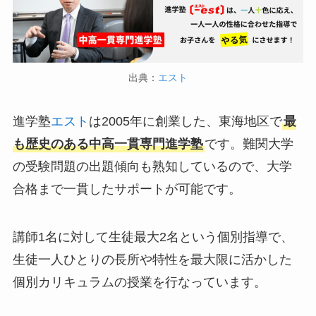
出典：
エスト
進学塾
エスト
は2005年に創業した、東海地区で
最
も歴史のある中高一貫専門進学塾
です。難関大学
の受験問題の出題傾向も熟知しているので、大学
合格まで一貫したサポートが可能です。
講師1名に対して生徒最大2名という個別指導で、
生徒一人ひとりの長所や特性を最大限に活かした
個別カリキュラムの授業を行なっています。