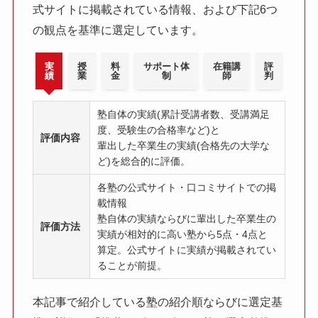
式サイトに掲載されている情報、および下記6つ
の観点を基準に選定しています。
実
授
料
サポート体
在籍講
評
績
業
金
制
師
判
塾自体の実績(累計受講者数、受講満足
度、受験生の合格率など)と
評価内容
輩出した卒業生の実績(合格先の大学な
ど)を総合的に評価。
各塾の公式サイト・口コミサイトでの掲
載情報
塾自体の実績ならびに輩出した卒業生の
評価方法
実績が相対的に高い塾から5点・4点と
算定。公式サイトに実績が掲載されてい
ることが前提。
本記事で紹介している塾の紹介順ならびに選定基