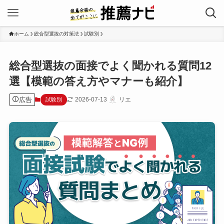
ホーム
総合型選抜の対策法
試験別
総合型選抜の面接でよく聞かれる質問12
選【模範の答え方やマナーも紹介】
広告
2026-07-13
リエ
試験別