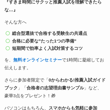
『
すきま時間にサクッと推薦入試を理解できたら
な…』
そんな方へ
総合型選抜で合格する受験生の共通点
合格に必要な”たった1つの準備”
短期間で
効率
よく入試対策するコツ
を、
無料オンラインセミナー
で1時間に凝縮してお
伝えします。
さらに参加者限定で「
0からわかる!推薦入試ガイド
ブック
」「
合格者の志望理由書サンプル
」など、
豪華3点をプレゼント！🎁
パソコンはもちろん、
スマホからも気軽に参加