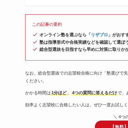
この記事の要約
オンライン塾を選ぶなら「
リザプロ
」がおす
塾は指導形式や合格実績などを確認して選ぼ
総合型選抜を目指すなら早めに対策に取りか
なお、総合型選抜での志望校合格に向け「塾選びで失
ください。
かかる時間は
1分ほど
。
4つの質問に答えるだけ
で、
効率よく志望校に合格したい人は、ぜひ一度お試しく
＼ 4
【無料