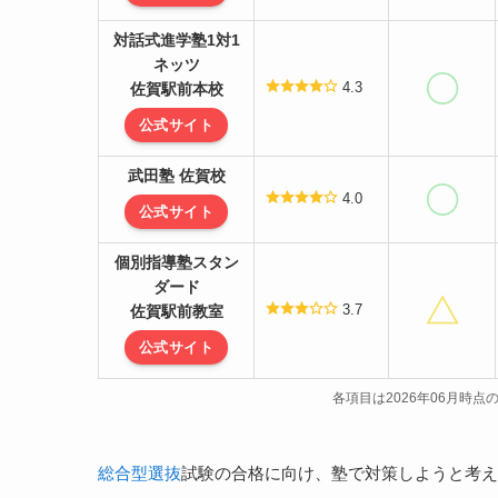
対話式進学塾1対1
ネッツ
4.3
佐賀駅前本校
公式サイト
武田塾 佐賀校
4.0
公式サイト
個別指導塾スタン
ダード
3.7
佐賀駅前教室
公式サイト
各項目は2026年06月時
総合型選抜
試験の合格に向け、塾で対策しようと考え