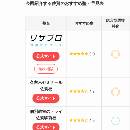
今回紹介する佐賀の
おすすめ
塾・早見表
総合型選抜
塾名
おすすめ度
特化
5.0
公式サイト
無料相談
久留米ゼミナール
佐賀校
4.7
公式サイト
個別教室のトライ
佐賀駅前校
4.5
公式サイト