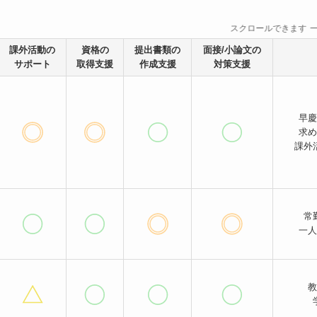
スクロールできます
課外活動の
資格の
提出書類の
面接/小論文の
サポート
取得支援
作成支援
対策支援
早慶
求め
課外
常
一人
教