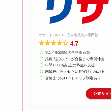
サポート力No.1。完全定員制の専門塾
4.7
第1／第2志望の合格率92%
推薦入試のプロが合格まで専属伴走
年間1,000名以上の塾生を支援
志望校に合わせた活動実績が積める
合格までのロードマップ制定あり
公式サイ