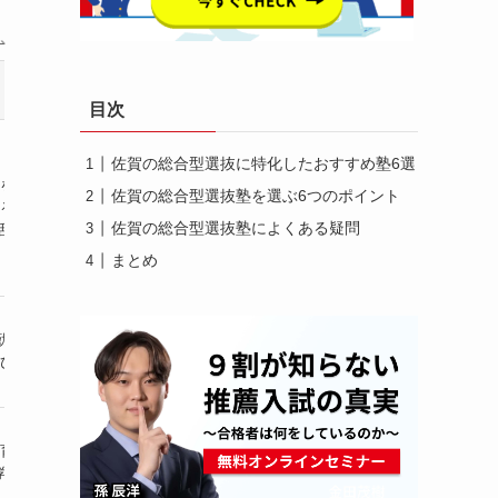
受講
特徴
実績
指導
目次
佐賀の総合型選抜に特化したおすすめ塾6選
を中心に志望校が
・第1/第2志望までの合格率92%
佐賀の総合型選抜塾を選ぶ6つのポイント
オンライ
る人材像へ適した
・年間1,000名以上の塾生を支援
・個別指
佐賀の総合型選抜塾によくある疑問
活動の実績が積める
・受講生の英検合格率91.4%
まとめ
勤講師の担任制で
予備校トップ
通塾
ひとりに届く指導
レベルの合格実績
・集団/個
育プランナーが
全国規模の
通塾/オン
学習計画を作成
豊富な合格実績
・個別指