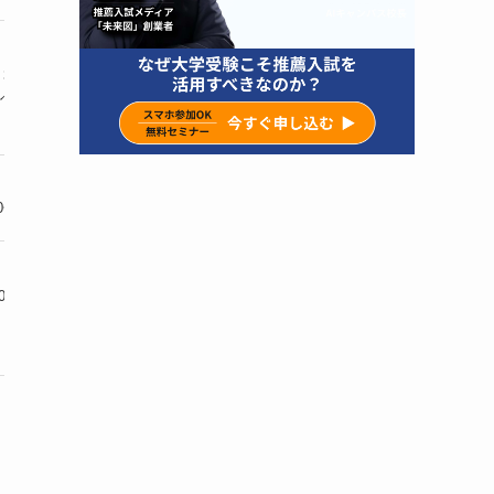
3階建て校舎
佐賀エリアの
通塾/オン
べてが学習空間
進学校生多数在籍
・個別指
自習机56台
部活引退後の
通塾
0~22時利用可能
短期集中合格も多数
・個別指
円/月額5,060円〜の
全国480教室以上の
通塾/オン
低価格
指導実績
・個別指