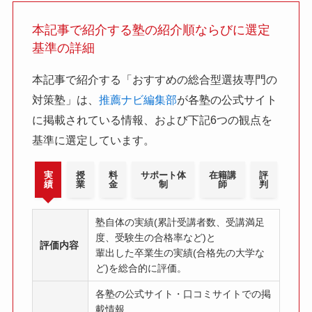
本記事で紹介する塾の紹介順ならびに選定
基準の詳細
本記事で紹介する「おすすめの総合型選抜専門の
対策塾」は、
推薦ナビ編集部
が各塾の公式サイト
に掲載されている情報、および下記6つの観点を
基準に選定しています。
実
授
料
サポート体
在籍講
評
績
業
金
制
師
判
塾自体の実績(累計受講者数、受講満足
度、受験生の合格率など)と
評価内容
輩出した卒業生の実績(合格先の大学な
ど)を総合的に評価。
各塾の公式サイト・口コミサイトでの掲
載情報