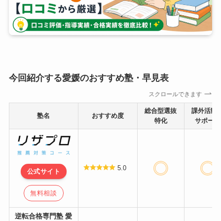
今回紹介する愛媛のおすすめ塾・早見表
スクロールできます
総合型選抜
課外活動
塾名
おすすめ度
特化
サポート
5.0
公式サイト
無料相談
逆転合格専門塾 愛